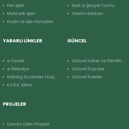
Fen İşleri
İstek & Şikayet Formu
Muhtarlık İşleri
Telefon Rehberi
Kadın ve Aile Hizmetleri
YARARLI LİNKLER
GÜNCEL
e-Devlet
Güncel Haber ve Etkinlikler
e-Belediye
Güncel Duyrular
Nöbetçi Eczaneler | Kayapınar
Güncel İhaleler
K.V.K.K. Metni
PROJELER
Devam Eden Projeler