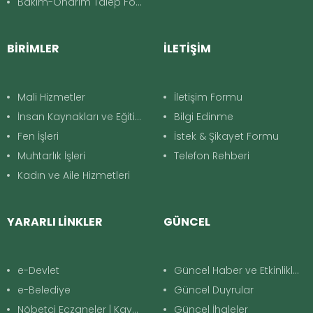
Bakim-Onarım Talep Formu
BİRİMLER
İLETİŞİM
Mali Hizmetler
İletişim Formu
İnsan Kaynakları ve Eğitim
Bilgi Edinme
Fen İşleri
İstek & Şikayet Formu
Muhtarlık İşleri
Telefon Rehberi
Kadın ve Aile Hizmetleri
YARARLI LİNKLER
GÜNCEL
e-Devlet
Güncel Haber ve Etkinlikler
e-Belediye
Güncel Duyrular
Nöbetçi Eczaneler | Kayapınar
Güncel İhaleler