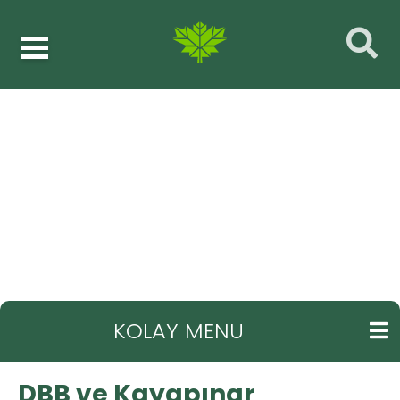
GERI
DBB ve Kayapınar Belediyesi imar Meclis
Kararları
KOLAY MENU
DBB ve Kayapınar