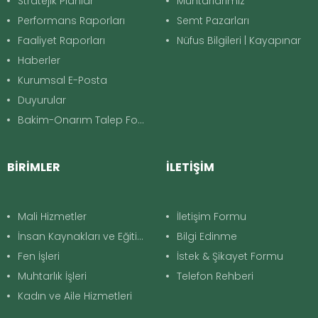
Stratejik Planlar
Muhtarlarımız
Performans Raporları
Semt Pazarları
Faaliyet Raporları
Nüfus Bilgileri | Kayapınar
Haberler
Kurumsal E-Posta
Duyurular
Bakim-Onarım Talep Formu
BİRİMLER
İLETİŞİM
Mali Hizmetler
İletişim Formu
İnsan Kaynakları ve Eğitim
Bilgi Edinme
Fen İşleri
İstek & Şikayet Formu
Muhtarlık İşleri
Telefon Rehberi
Kadın ve Aile Hizmetleri