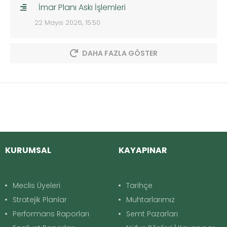
İmar Planı Askı İşlemleri
22 Mayıs 2026, 15:50
DAHA FAZLA GÖSTER
KURUMSAL
KAYAPINAR
Meclis Üyeleri
Tarihçe
Stratejik Planlar
Muhtarlarımız
Performans Raporları
Semt Pazarları