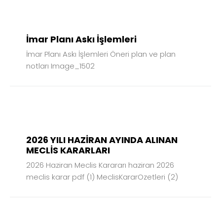
22
MAY
2026
İmar Planı Askı İşlemleri
İmar Planı Askı İşlemleri Öneri plan ve plan
notları Image_1502
18
HAZ
2026
2026 YILI HAZİRAN AYINDA ALINAN
MECLİS KARARLARI
2026 Haziran Meclis Karararı haziran 2026
meclis karar pdf (1) MeclisKararOzetleri (2)
03
HAZ
2026