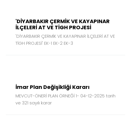
31
TEM
2026
'DİYARBAKIR ÇERMİK VE KAYAPINAR
İLÇELERİ AT VE TİGH PROJESİ
'DİYARBAKIR ÇERMİK VE KAYAPINAR İLÇELERİ AT VE
TİGH PROJESİ' EK-1 EK-2 EK-3
06
TEM
2026
İmar Plan Değişikliği Kararı
MEVCUT-ÖNERİ PLAN ÖRNEĞİ 1- 04-12-2025 tarih
ve 321 sayılı karar
20
NİS
2026