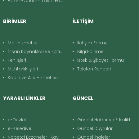
Bakim-Onarım Talep Formu
BİRİMLER
İLETİŞİM
Mali Hizmetler
İletişim Formu
İnsan Kaynakları ve Eğitim
Bilgi Edinme
Fen İşleri
İstek & Şikayet Formu
Muhtarlık İşleri
Telefon Rehberi
Kadın ve Aile Hizmetleri
YARARLI LİNKLER
GÜNCEL
e-Devlet
Güncel Haber ve Etkinlikler
e-Belediye
Güncel Duyrular
Nöbetçi Eczaneler | Kayapınar
Güncel İhaleler