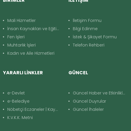
BİRİMLER
İLETİŞİM
Mali Hizmetler
İletişim Formu
İnsan Kaynakları ve Eğitim
Bilgi Edinme
Fen İşleri
İstek & Şikayet Formu
Muhtarlık İşleri
Telefon Rehberi
Kadın ve Aile Hizmetleri
YARARLI LİNKLER
GÜNCEL
e-Devlet
Güncel Haber ve Etkinlikler
e-Belediye
Güncel Duyrular
Nöbetçi Eczaneler | Kayapınar
Güncel İhaleler
K.V.K.K. Metni