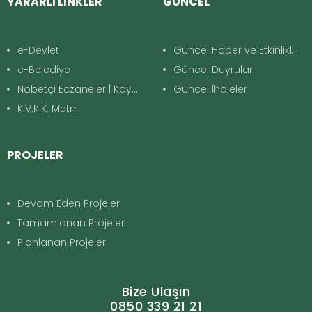
YARARLI LİNKLER
GÜNCEL
e-Devlet
Güncel Haber ve Etkinlikler
e-Belediye
Güncel Duyrular
Nöbetçi Eczaneler | Kayapınar
Güncel İhaleler
K.V.K.K. Metni
PROJELER
Devam Eden Projeler
Tamamlanan Projeler
Planlanan Projeler
Bize Ulaşın
0850 339 21 21