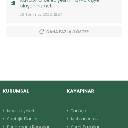
Kayapınar Belediyesi’nin 13740 kişiye
ulaşan hizmeti
29 Temmuz 2026, 12:57
DAHA FAZLA GÖSTER
KURUMSAL
KAYAPINAR
Meclis Üyeleri
Tarihçe
Stratejik Planlar
Muhtarlarımız
Performans Raporları
Semt Pazarları