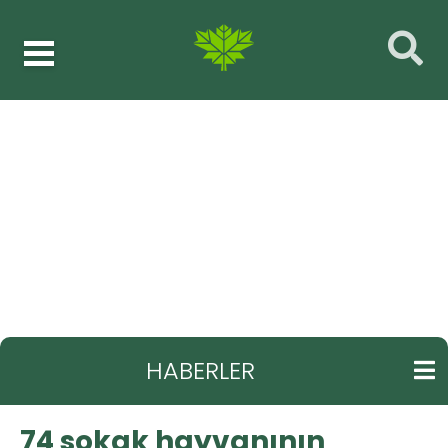
Haberler
Genel haberler
GERI
74 sokak hayvanının yaşaması için yoğun
çaba
HABERLER
74 sokak hayvanının