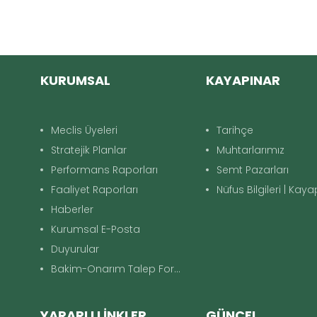
KURUMSAL
KAYAPINAR
Meclis Üyeleri
Tarihçe
Stratejik Planlar
Muhtarlarımız
Performans Raporları
Semt Pazarları
Faaliyet Raporları
Nüfus Bilgileri | Kay
Haberler
Kurumsal E-Posta
Duyurular
Bakim-Onarım Talep Formu
YARARLI LİNKLER
GÜNCEL