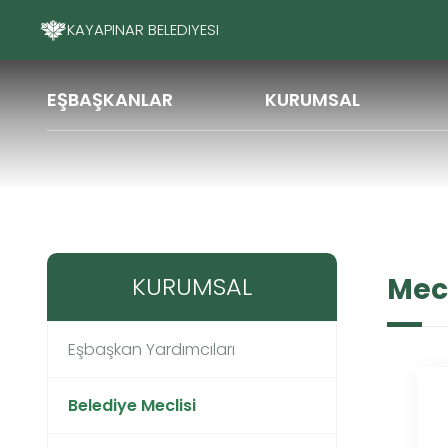
KAYAPINAR BELEDIYESI
EŞBAŞKANLAR
KURUMSAL
Kurumsal
Meclis Üyeleri
KURUMSAL
Mecl
Eşbaşkan Yardımcıları
Belediye Meclisi