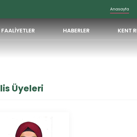
Anasayfa
FAALİYETLER
HABERLER
KENT R
is Üyeleri