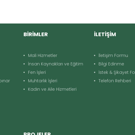
BİRİMLER
İLETİŞİM
Mali Hizmetler
İletişim Formu
İnsan Kaynakları ve Eğitim
Bilgi Edinme
Fen İşleri
İstek & Şikayet 
apınar
Muhtarlık İşleri
Telefon Rehberi
Kadın ve Aile Hizmetleri
PROJELER