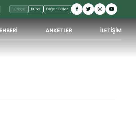
Türkçe
Kurdî
Diğer Diller
EHBERİ
ANKETLER
İLETİŞİM
GERI