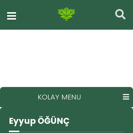
Meclis üyeleri
Eyyup ÖĞÜNÇ
GERI
KOLAY MENU
Eyyup ÖĞÜNÇ