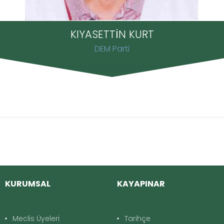
KIYASETTİN KURT
DEM Parti
KURUMSAL
KAYAPINAR
Meclis Üyeleri
Tarihçe