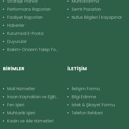
Stratejik Planlar
Muhtarlarımız
Performans Raporları
Semt Pazarları
Faaliyet Raporları
Nüfus Bilgileri | Kayapınar
Haberler
Kurumsal E-Posta
Duyurular
Bakim-Onarım Talep Formu
BİRİMLER
İLETİŞİM
Mali Hizmetler
İletişim Formu
İnsan Kaynakları ve Eğitim
Bilgi Edinme
Fen İşleri
İstek & Şikayet Formu
Muhtarlık İşleri
Telefon Rehberi
Kadın ve Aile Hizmetleri