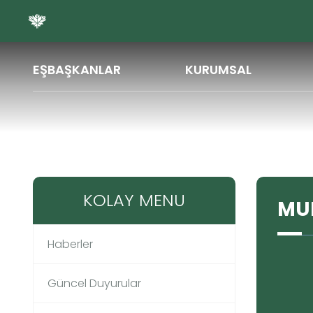
ŞA
EŞBAŞKANLAR
KURUMSAL
Meclis üyeleri
MURAT ASLAN
KOLAY MENU
MU
Haberler
Güncel Duyurular