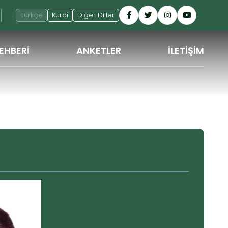
Türkçe
Kurdî
Diğer Diller
EHBERİ
ANKETLER
İLETİŞİM
GERI