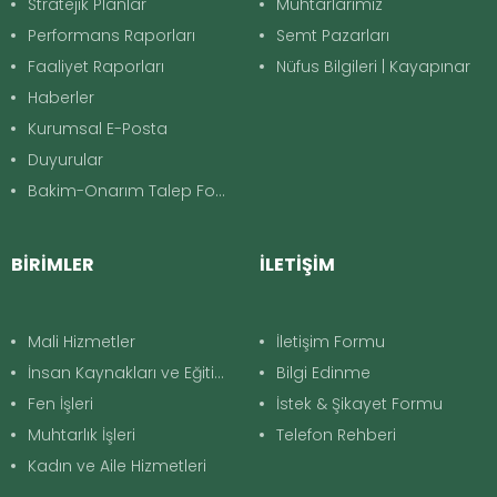
Stratejik Planlar
Muhtarlarımız
Performans Raporları
Semt Pazarları
Faaliyet Raporları
Nüfus Bilgileri | Kayapınar
Haberler
Kurumsal E-Posta
Duyurular
Bakim-Onarım Talep Formu
BİRİMLER
İLETİŞİM
Mali Hizmetler
İletişim Formu
İnsan Kaynakları ve Eğitim
Bilgi Edinme
Fen İşleri
İstek & Şikayet Formu
Muhtarlık İşleri
Telefon Rehberi
Kadın ve Aile Hizmetleri