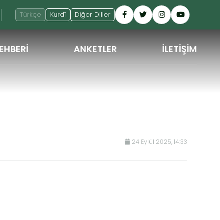
Türkçe
Kurdî
Diğer Diller
EHBERİ
ANKETLER
İLETİŞİM
GERI
24 Eylül 2025, 14:33