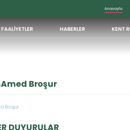
Anasayfa
FAALİYETLER
HABERLER
KENT R
mAmed Broşur
 Broşür
ER DUYURULAR