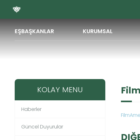
ŞARED
EŞBAŞKANLAR
KURUMSAL
FilmAmed Broşur
KOLAY MENU
Fil
Haberler
FilmAmed
Güncel Duyurular
DIĞ