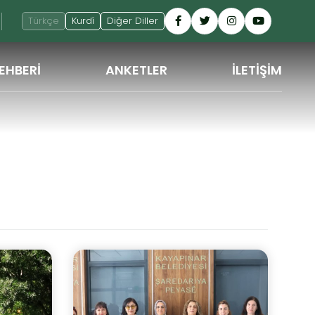
Türkçe
Kurdî
Diğer Diller
EHBERİ
ANKETLER
İLETİŞİM
GERI