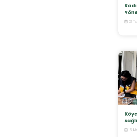
Kadı
Yöne
01 T
Köyd
sağl
15 M