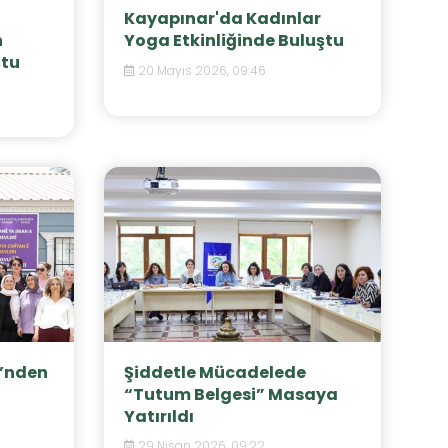
Kayapınar'da Kadınlar
n
Yoga Etkinliğinde Buluştu
ştu
20 Mayıs 2026, 09:46
i’nden
Şiddetle Mücadelede
“Tutum Belgesi” Masaya
Yatırıldı
29 Nisan 2026, 09:22