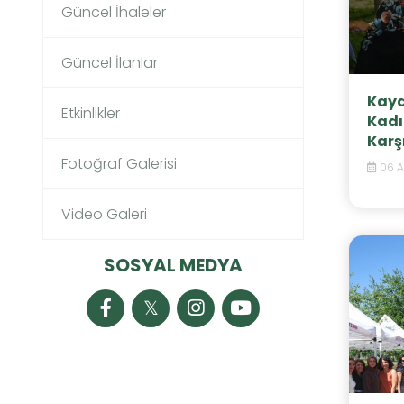
Güncel İhaleler
Güncel İlanlar
Kaya
Etkinlikler
Kadı
Karş
Fotoğraf Galerisi
06 A
Video Galeri
SOSYAL MEDYA
𝕏