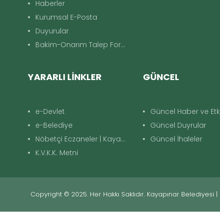
Haberler
Kurumsal E-Posta
Duyurular
Bakim-Onarım Talep Formu
YARARLI LİNKLER
GÜNCEL
e-Devlet
Güncel Haber ve Etki
e-Belediye
Güncel Duyrular
Nöbetçi Eczaneler | Kayapınar
Güncel İhaleler
K.V.K.K. Metni
Copyright © 2025. Her Hakkı Saklıdır. Kayapınar Belediyesi |