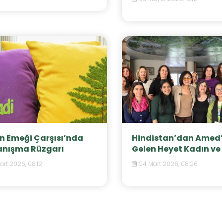
n Emeği Çarşısı’nda
Hindistan’dan Amed
nışma Rüzgarı
Gelen Heyet Kadın ve 
art 2026, 08:12
24 Mart 2026, 08:26