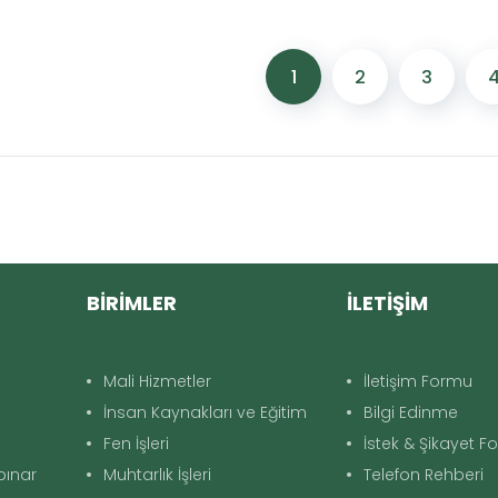
1
2
3
BİRİMLER
İLETİŞİM
Mali Hizmetler
İletişim Formu
İnsan Kaynakları ve Eğitim
Bilgi Edinme
Fen İşleri
İstek & Şikayet 
apınar
Muhtarlık İşleri
Telefon Rehberi