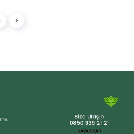
4
Bize Ulaşın
Formu
0850 339 21 21