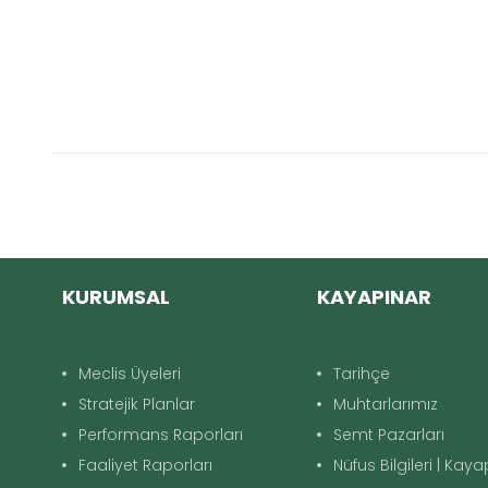
KURUMSAL
KAYAPINAR
Meclis Üyeleri
Tarihçe
Stratejik Planlar
Muhtarlarımız
Performans Raporları
Semt Pazarları
Faaliyet Raporları
Nüfus Bilgileri | Kay