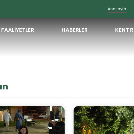
Anasayfa
FAALİYETLER
HABERLER
KENT R
ın