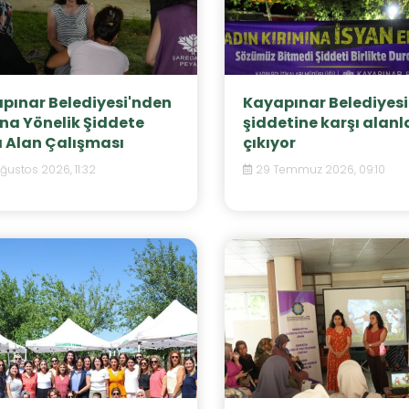
pınar Belediyesi'nden
Kayapınar Belediyesi
na Yönelik Şiddete
şiddetine karşı alanl
ı Alan Çalışması
çıkıyor
ğustos 2026, 11:32
29 Temmuz 2026, 09:10