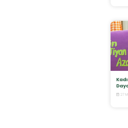
Kadı
Daya
27 M