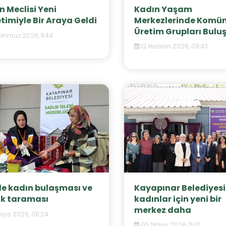
n Meclisi Yeni
Kadın Yaşam
timiyle Bir Araya Geldi
Merkezlerinde Komü
Üretim Grupları Bulu
emmuz 2026, 11:44
12 Haziran 2026, 09:43
e kadın bulaşması ve
Kayapınar Belediyes
ık taraması
kadınlar için yeni bir
merkez daha
ayıs 2026, 08:24
05 Mayıs 2026, 15:12