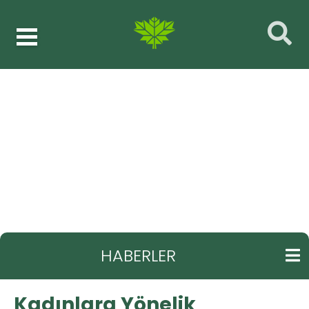
Haberler
Kadın
GERI
Kadınlara Yönelik Bilgilendirme ve Sağlık
Ziyaretleri
HABERLER
Kadınlara Yönelik