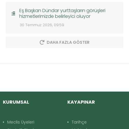
Eş Başkan Dündar yurttaşların görüşleri
hizmetlerimizde belirleyici oluyor
30 Temmuz 2026, 09:59
DAHA FAZLA GÖSTER
KURUMSAL
KAYAPINAR
Meclis Üyeleri
Tarihçe