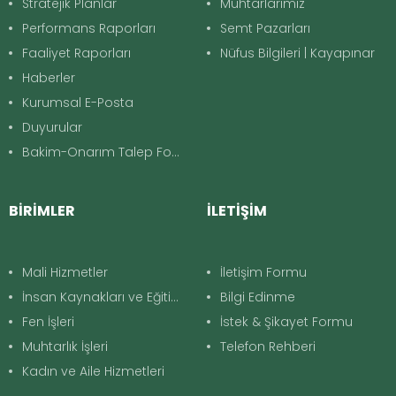
Stratejik Planlar
Muhtarlarımız
Performans Raporları
Semt Pazarları
Faaliyet Raporları
Nüfus Bilgileri | Kayapınar
Haberler
Kurumsal E-Posta
Duyurular
Bakim-Onarım Talep Formu
BİRİMLER
İLETİŞİM
Mali Hizmetler
İletişim Formu
İnsan Kaynakları ve Eğitim
Bilgi Edinme
Fen İşleri
İstek & Şikayet Formu
Muhtarlık İşleri
Telefon Rehberi
Kadın ve Aile Hizmetleri