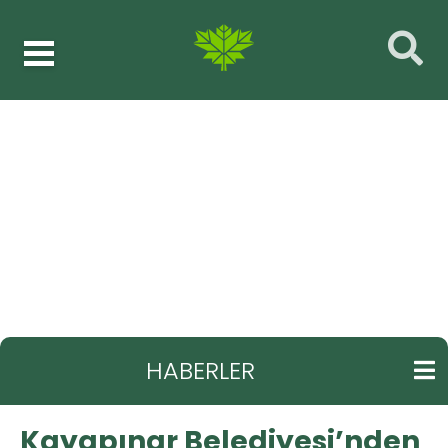
Haberler
Fen işleri
GERI
Kayapınar Belediyesi’nden çok amaçlı yol
çalışması
HABERLER
Kayapınar Belediyesi’nden