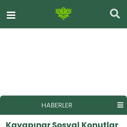
Haberler
Temizlik işleri müdürlüğü
GERI
Kayapınar Sosyal Konutlar Bölgesi'nde
Kapsamlı Temizlik
HABERLER
Kayapınar Sosyal Konutlar