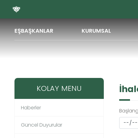
ŞARE
EŞBAŞKANLAR
KURUMSAL
İhaleler
KOLAY MENU
İhal
Haberler
Başlangı
Güncel Duyurular