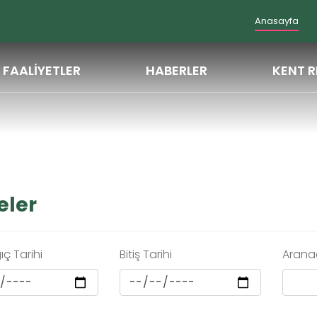
Anasayfa
FAALİYETLER
HABERLER
KENT R
eler
ç Tarihi
Bitiş Tarihi
Arana