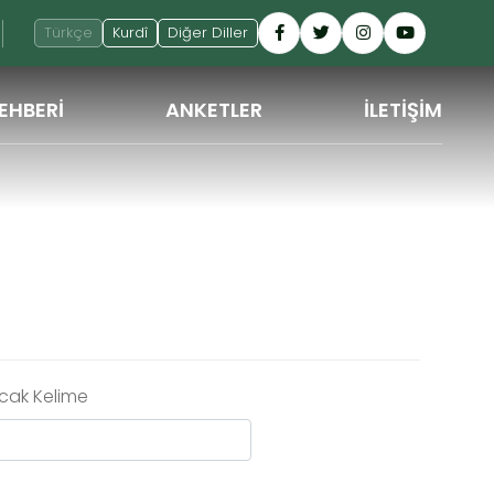
Türkçe
Kurdî
Diğer Diller
EHBERİ
ANKETLER
İLETİŞİM
GERI
cak Kelime
Ara